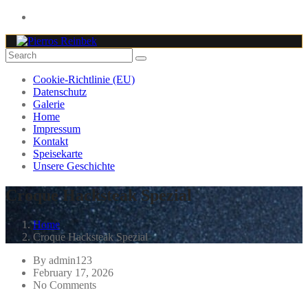
Dienstag bis Sonntag : 11.00 - 21:30 Uhr
Cookie-Richtlinie (EU)
Datenschutz
Galerie
Home
Impressum
Kontakt
Speisekarte
Unsere Geschichte
Croque Hacksteak Spezial
Home
Croque Hacksteak Spezial
By admin123
February 17, 2026
No Comments